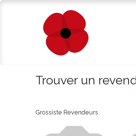
Se rendre au contenu
Shop en L
Trouver un reven
Grossiste
Revendeurs