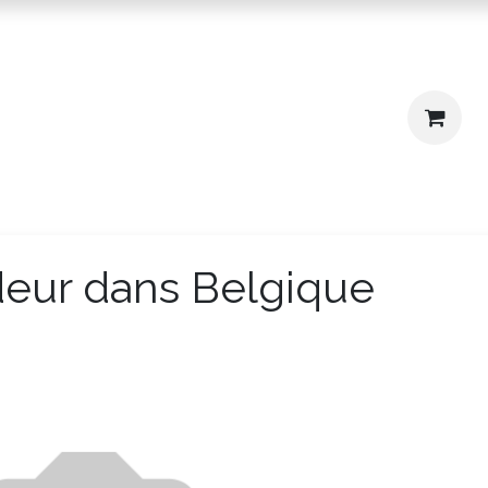
igne
Où nous trouver ?
deur
dans Belgique