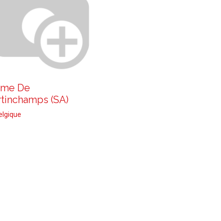
rme De
tinchamps (SA)
elgique