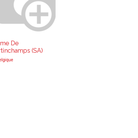
rme De
tinchamps (SA)
elgique