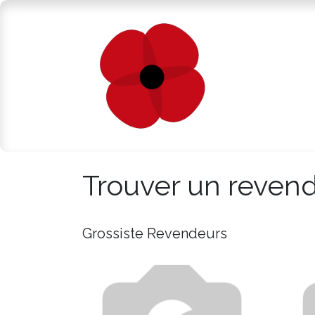
Se rendre au contenu
Shop en L
Trouver un reven
Grossiste
Revendeurs