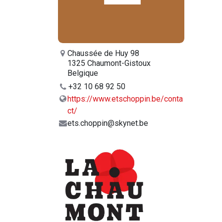
Chaussée de Huy 98
1325 Chaumont-Gistoux
Belgique
+32 10 68 92 50
https://www.etschoppin.be/conta
ct/
ets.choppin@skynet.be