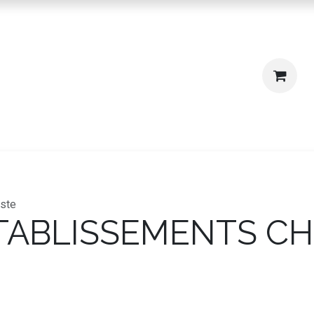
igne
Où nous trouver ?
ste
TABLISSEMENTS CH